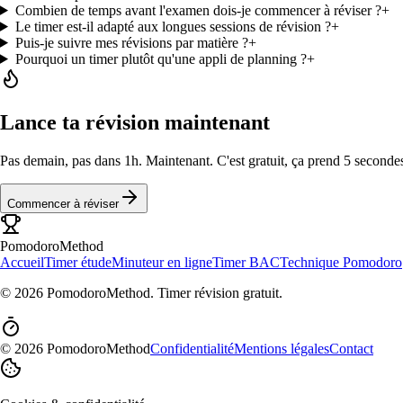
Combien de temps avant l'examen dois-je commencer à réviser ?
+
Le timer est-il adapté aux longues sessions de révision ?
+
Puis-je suivre mes révisions par matière ?
+
Pourquoi un timer plutôt qu'une appli de planning ?
+
Lance ta révision maintenant
Pas demain, pas dans 1h. Maintenant. C'est gratuit, ça prend 5 seconde
Commencer à réviser
PomodoroMethod
Accueil
Timer étude
Minuteur en ligne
Timer BAC
Technique Pomodoro
©
2026
PomodoroMethod. Timer révision gratuit.
©
2026
PomodoroMethod
Confidentialité
Mentions légales
Contact