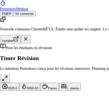
PomodoroMethod
EN
|
FR
Se connecter
Nouvelle extension Chrome
BÊTA
- Étudie sans quitter tes onglets. L
Installer
Pour les étudiants en révisions
Timer
Révision
Le minuteur Pomodoro conçu pour les révisions intensives. Planning jour
25
25-5
50
50-10
Pause
L. pause